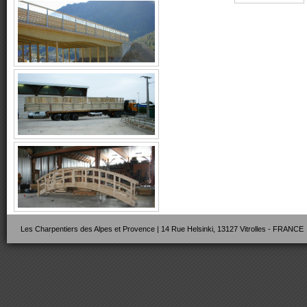
Les Charpentiers des Alpes et Provence | 14 Rue Helsinki, 13127 Vitrolles - FRANCE